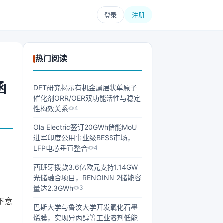
登录
注册
热门阅读
函
DFT研究揭示有机金属层状单原子
催化剂ORR/OER双功能活性与稳定
性构效关系
4
Ola Electric签订20GWh储能MoU
进军印度公用事业级BESS市场，
LFP电芯垂直整合
4
西班牙拨款3.6亿欧元支持1.14GW
光储融合项目，RENOINN 2储能容
量达2.3GWh
3
下意
巴斯大学与鲁汶大学开发氧化石墨
烯膜，实现异丙醇等工业溶剂低能