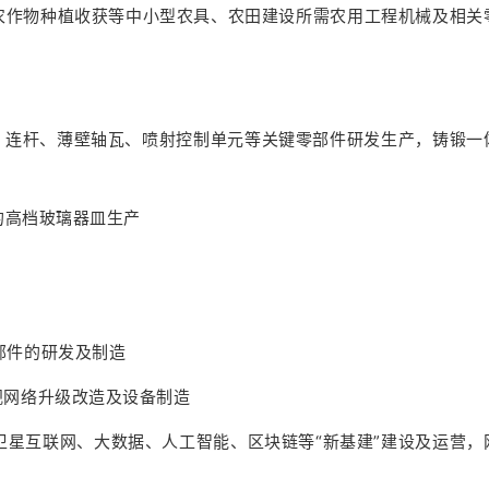
、农作物种植收获等中小型农具、农田建设所需农用工程机械及相关
器、连杆、薄壁轴瓦、喷射控制单元等关键零部件研发生产，铸锻一
2%的高档玻璃器皿生产
零部件的研发及制造
电视网络升级改造及设备制造
、卫星互联网、大数据、人工智能、区块链等“新基建”建设及运营，