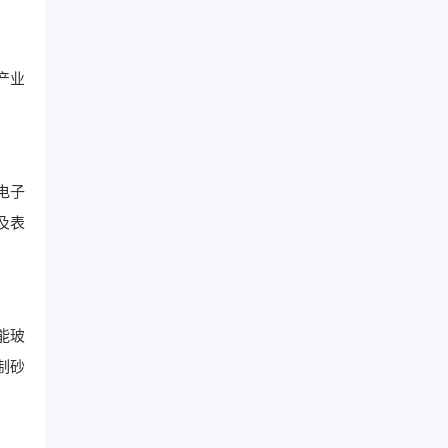
产业
电子
及表
能玻
制砂