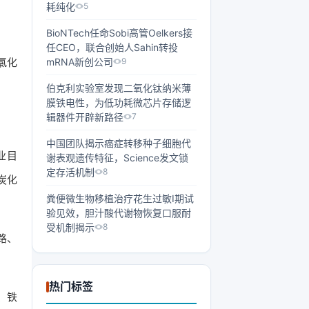
耗纯化
5
BioNTech任命Sobi高管Oelkers接
任CEO，联合创始人Sahin转投
氯化
mRNA新创公司
9
伯克利实验室发现二氧化钛纳米薄
膜铁电性，为低功耗微芯片存储逻
辑器件开辟新路径
7
中国团队揭示癌症转移种子细胞代
业目
谢表观遗传特征，Science发文锁
定存活机制
8
炭化
粪便微生物移植治疗花生过敏I期试
验见效，胆汁酸代谢物恢复口服耐
受机制揭示
8
路、
热门标签
、铁