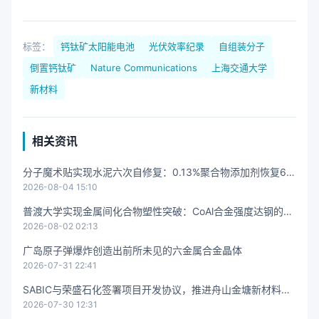
标签：
钙钛矿太阳能电池
光伏效率纪录
自组装分子
倒置钙钛矿
Nature Communications
上海交通大学
新材料
相关资讯
分子魔术贴实现水泥六次自修复：0.13%聚合物添加剂恢复6
2026-08-04 15:10
2%抗压强度
普渡大学实现金属间化合物塑性突破：CoAl合金强度达钢的10
2026-08-02 02:13
倍且可弯曲变形
广岛原子弹爆炸创造出前所未见的六金属合金晶体
2026-07-31 22:41
SABIC与荣盛石化签署项目开发协议，推进舟山金塘新材料项
2026-07-30 12:31
目