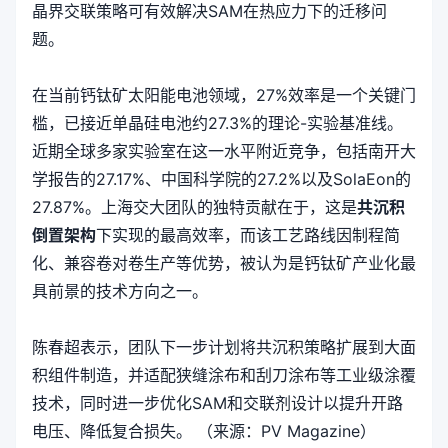
晶界交联策略可有效解决SAM在热应力下的迁移问
题。
在当前钙钛矿太阳能电池领域，27%效率是一个关键门
槛，已接近单晶硅电池约27.3%的理论-实验基准线。
近期全球多家实验室在这一水平附近竞争，包括南开大
学报告的27.17%、中国科学院的27.2%以及SolaEon的
27.87%。上海交大团队的独特贡献在于，这是
共沉积
倒置架构
下实现的最高效率，而该工艺路线因制程简
化、兼容卷对卷生产等优势，被认为是钙钛矿产业化最
具前景的技术方向之一。
陈春超表示，团队下一步计划将共沉积策略扩展到大面
积组件制造，并适配狭缝涂布和刮刀涂布等工业级涂覆
技术，同时进一步优化SAM和交联剂设计以提升开路
电压、降低复合损失。 （来源：PV Magazine）