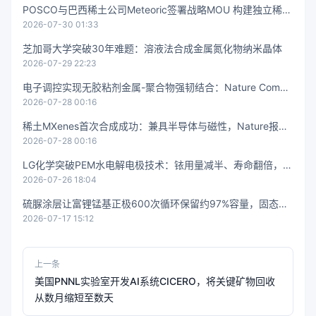
POSCO与巴西稀土公司Meteoric签署战略MOU 构建独立稀土
2026-07-30 01:33
供应链
芝加哥大学突破30年难题：溶液法合成金属氮化物纳米晶体
2026-07-29 22:23
电子调控实现无胶粘剂金属-聚合物强韧结合：Nature Comm
2026-07-28 00:16
unications报道界面化学键合新机制
稀土MXenes首次合成成功：兼具半导体与磁性，Nature报道
2026-07-28 00:16
全新二维材料
LG化学突破PEM水电解电极技术：铱用量减半、寿命翻倍，绿
2026-07-26 18:04
氢降本关键一步
硫脲涂层让富锂锰基正极600次循环保留约97%容量，固态电
2026-07-17 15:12
池正极材料研究取得进展
上一条
美国PNNL实验室开发AI系统CICERO，将关键矿物回收
从数月缩短至数天