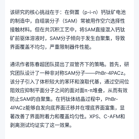
该研究的核心挑战在于：在倒置（p-i-n）钙钛矿电池
的制造中，自组装分子（SAM）常被用作空穴选择性
接触材料。但在共沉积工艺中，将SAM直接混入钙钛
矿前驱体溶液时，SAM分子倾向于发生自聚集，导致
界面覆盖不均匀，严重限制器件性能。
通讯作者陈春超团队提出了双管齐下的策略。首先，研
究团队设计了一种非对称SAM分子——PhBr-4PACz。
该分子引入了体积较大的苯环和溴取代基，通过空间位
阻效应抑制平面分子之间的面对面π-π堆叠，从而有效
防止SAM的自聚集。在钙钛体结晶过程中，PhBr-
4PACz能够自发向底界面迁移并在埋底界面富集，显
著改善了界面附着力和覆盖均匀性。XPS、C-AFM和
剥离测试均证实了这一效果。