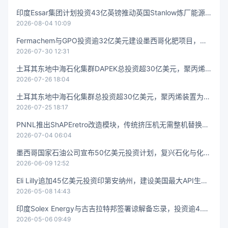
印度Essar集团计划投资43亿英镑推动英国Stanlow炼厂能源
2026-08-04 10:09
转型
Fermachem与GPO投资逾32亿美元建设墨西哥化肥项目，目
2026-07-30 12:31
标降低75%进口依赖
土耳其东地中海石化集群DAPEK总投资超30亿美元，聚丙烯
2026-07-26 18:04
设施为核心
土耳其东地中海石化集群总投资超30亿美元，聚丙烯装置为核
2026-07-25 18:17
心
PNNL推出ShAPEretro改造模块，传统挤压机无需整机替换即
2026-07-04 06:04
可升级为先进剪切辅助挤压
墨西哥国家石油公司宣布50亿美元投资计划，复兴石化与化肥
2026-06-09 12:52
产业
Eli Lilly追加45亿美元投资印第安纳州，建设美国最大API生产
2026-05-08 14:43
基地
印度Solex Energy与古吉拉特邦签署谅解备忘录，投资逾4.2
2026-05-06 09:49
亿美元建设5GW光伏电池和10GW储能工厂