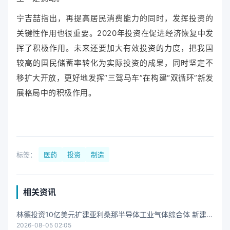
宁吉喆指出，再提高居民消费能力的同时，发挥投资的
关键性作用也很重要。2020年投资在促进经济恢复中发
挥了积极作用。未来还要加大有效投资的力度，把我国
较高的国民储蓄率转化为实际投资的成果，同时坚定不
移扩大开放，更好地发挥“三驾马车”在构建“双循环”新发
展格局中的积极作用。
标签：
医药
投资
制造
相关资讯
林德投资10亿美元扩建亚利桑那半导体工业气体综合体 新建两
2026-08-05 02:05
套Spectra空分装置