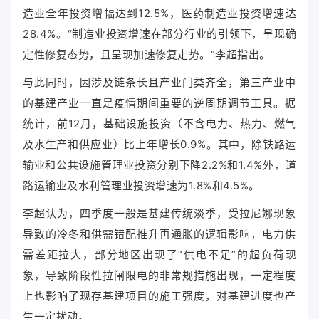
造业全年投资增幅达到12.5%，医药制造业投资增速达
28.4%。“制造业投资增速在部分行业的引领下，呈现确
定性修复态势，且呈现加速修复走势。”李超指出。
与此同时，因涉及链条长且产业门类齐全，第三产业中
的基建产业一直是疫情期间重要的逆周期调节工具。据
统计，前12月，基础设施投资（不含电力、热力、燃气
及水生产和供应业）比上年增长0.9%。其中，除铁路运
输业和公共设施管理业投资分别下降2.2%和1.4%外，道
路运输业及水利管理业投资增速为1.8%和4.5%。
李超认为，四季度一般是基建传统淡季，受拉尼娜现象
导致的冷冬和供需错配推升再通胀的逻辑影响，电力供
需差距拉大，部分地区出现了“供电不足”的超负荷现
象，导致阶段性拉闸限电的非常规措施出现，一定程度
上也影响了现存基建项目的施工强度，对基建进度也产
生一定扰动。