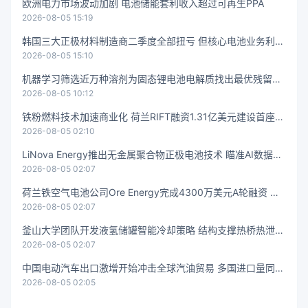
欧洲电力市场波动加剧 电池储能套利收入超过可再生PPA
2026-08-05 15:19
韩国三大正极材料制造商二季度全部扭亏 但核心电池业务利润
2026-08-05 15:10
微薄
机器学习筛选近万种溶剂为固态锂电池电解质找出最优残留溶
2026-08-05 10:12
剂组合
铁粉燃料技术加速商业化 荷兰RIFT融资1.31亿美元建设首座商
2026-08-05 02:10
业铁燃料工厂
LiNova Energy推出无金属聚合物正极电池技术 瞄准AI数据中
2026-08-05 02:07
心高功率需求
荷兰铁空气电池公司Ore Energy完成4300万美元A轮融资 推
2026-08-05 02:07
进多日储能商业化
釜山大学团队开发液氢储罐智能冷却策略 结构支撑热桥热泄漏
2026-08-05 02:07
降低66.5%
中国电动汽车出口激增开始冲击全球汽油贸易 多国进口量同比
2026-08-05 02:05
下降三分之一