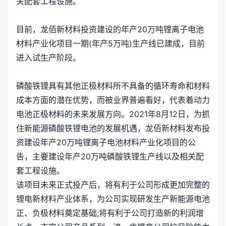
关配套工程设施。
目前，龙佰新材料投资建设的年产20万吨锂离子电池
材料产业化项目一期(年产5万吨)生产线已建成，目前
进入试生产阶段。
磷酸铁锂具有其他正极材料所不具备的循环寿命和材料
成本方面的潜在优势，而被业界普遍看好，代表着动力
电池正极材料的未来发展方向。2021年8月12日，为抓
住新能源磷酸铁锂电池的发展机遇，龙佰新材料发布投
资建设年产20万吨锂离子电池材料产业化项目的公
告，主要建设年产20万吨磷酸铁锂生产线以及相关配
套工程设施。
该项目未来正式投产后，将有利于公司形成更加完整的
锂电新材料产业体系，为公司实现研发生产新能源电池
正、负极材料奠定基础;将有利于公司打造新的利润增