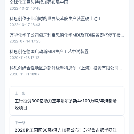
全球化工巨头持续加码布局中国
2022-10-21 10:48
科思创位于比利时的世界级苯胺生产装置破土动工
2022-10-17 18:43
​万华化学子公司匈牙利宝思德化学MDI及TDI装置即将停车检
2022-07-14 17:25
修
科思创在德国启动新MDI生产工艺中试装置
2020-11-18 17:12
科思创综合性地区总部升级暨科思创（上海）投资有限公司揭
2020-11-11 18:07
牌
上一条
工行投资300亿助力宝丰鄂尔多斯4×100万吨/年煤制烯
烃项目
下一条
2020化工园区30强/潜力10强公布！苏浙鲁占据半壁江