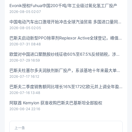
Evonik授权Fuhua中国200千吨/年工业级过氧化氢工厂投产
2026-08-05 02:07
中国电动汽车出口激增开始冲击全球汽油贸易 多国进口量同比
2026-08-05 02:05
下降三分之一
巴斯夫启动新型PPO除草剂Replexor Active全球登记，峰值覆
2026-07-31 08:48
盖5000万公顷
欧盟对中国进口聚酰胺纱线征收60%至67.5%反倾销税，涉及
2026-07-29 16:59
4亿欧元市场
巴斯夫杜塞尔多夫润肤剂新厂投产，系该基地十年来最大单笔
2026-07-17 16:12
投资
巴斯夫二季度销售额同比增长16%至172亿欧元并上调全年盈
2026-07-16 13:48
利指引
阿联酋 Kemyion 获准收购巴斯夫巴基斯坦全部股权
2026-06-24 22:16
上一条