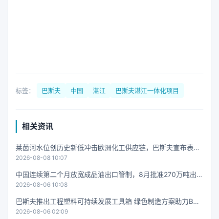
标签：
巴斯夫
中国
湛江
巴斯夫湛江一体化项目
相关资讯
莱茵河水位创历史新低冲击欧洲化工供应链，巴斯夫宣布表面
2026-08-08 10:07
活性剂不可抗力
中国连续第二个月放宽成品油出口管制，8月批准270万吨出口
2026-08-06 10:08
配额
巴斯夫推出工程塑料可持续发展工具箱 绿色制造方案助力BOS
2026-08-06 02:09
CH和伊顿降碳