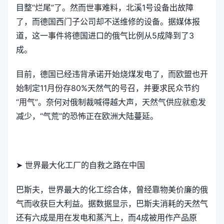
目整“烂尾”了。然而世事难料，北溪1号设备出故障
了，而德国西门子公司却不送维修的设备。据媒体报
道，这一事件将德国进口的俄气比例从5成降到了3
成。
目前，德国已经违背承诺开始烧煤发电了，而欧盟也开
始制定11月份存80%天然气的号召，并要求民众节约
“用气”。奈何对俄制裁喊得越大声，天然气供应就愈发
减少，“气荒”的恐怖正在欧洲大陆蔓延。
➤ 世界最大化工厂的自救之路在中国
巴斯夫，世界最大的化工综合体，曾经靠物美价廉的俄
气而收获巨大利益。据数据显示，巴斯夫消耗的天然气
还有六成是用在发电和蒸汽上，而4成被用作产品原