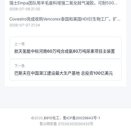
瑞士Empa团队用羊毛废料增强二氧化硅气凝胶，可耐500℃
2026-07-08 21:35
且不脱落有害粉尘
Covestro完成收购Vencorex泰国和美国HDI衍生物工厂，扩大
2026-07-07 21:24
全球MDI/PDI产能版图
上一条
航天氢能中标河南60万吨合成氨80万吨尿素项目主装置
下一条
巴斯夫在中国湛江建设最大生产基地 总投资100亿美元
©2020,
B910化工
，
鲁ICP备20029643号-1
鲁公网安备 37030302000432号