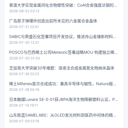
普渡大学实现金属间化合物塑性突破：CoAl合金强度达钢的10
2026-08-02 02:13
倍且可弯曲变形
广岛原子弹爆炸创造出前所未见的六金属合金晶体
2026-07-31 22:41
SABIC与荣盛石化签署项目开发协议，推进舟山金塘新材料项
2026-07-30 12:31
目
POSCO与巴西稀土公司Meteoric签署战略MOU 构建独立稀土
2026-07-30 01:33
供应链
芝加哥大学突破30年难题：溶液法合成金属氮化物纳米晶体
2026-07-29 22:23
稀土MXenes首次合成成功：兼具半导体与磁性，Nature报道
2026-07-28 00:16
全新二维材料
日本触媒Lunare SE-S-01获JBPA海洋生物降解塑料认证，PE
2026-07-14 19:11
S基材打通海水分解路径
山东胜蓝SAMELABS：从OLED发光材料到医药中间体的精细
2026-07-09 02:16
化工商谱