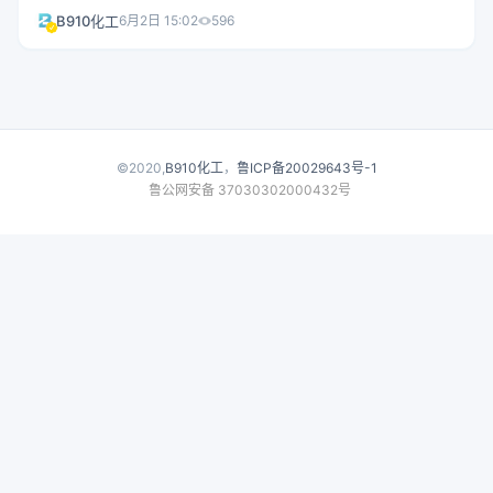
（HFC）制冷剂的淘汰期限：超市制冷系统从2027年推迟到2032
B910化工
6月2日 15:02
596
年，冷库系统从2026年推迟到2032年。支持方认为此举可降低超
市设备采购成本从而抑制食品价格上涨，但环保组织和部分行业分
析人士警告，延退将增加长期合规成本、延缓低GWP替代制冷剂的
创新投资，并加剧气候变化影响。
©2020,
B910化工
，
鲁ICP备20029643号-1
鲁公网安备 37030302000432号