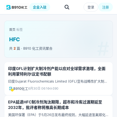
企业入驻
登录
注册
首页
›
标签
HFC
共
2
篇 · B910 化工资讯聚合
印度GFL计划扩大制冷剂产能以应对全球需求激增，全面
利用蒙特利尔议定书配额
印度Gujarat Fluorochemicals Limited (GFL)宣布战略性扩大制冷
剂产能计划，将全面利用其在《蒙特利尔议定书》和《基加利修正
B910化工
6月30日 06:16
390
案》框架下的制冷剂气体配额，以满足全球制冷剂市场持续增长的
需求。
EPA延退HFC制冷剂淘汰期限，超市和冷库过渡期延至
2032年，批评者称将推高长期成本
美国环保署（EPA）于5月26日发布最终规则，大幅延退氢氟碳化物