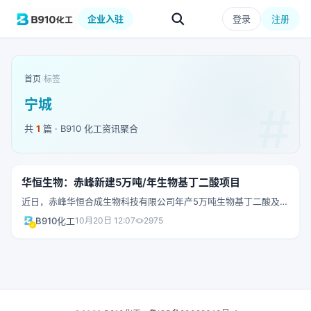
企业入驻
登录
注册
首页
›
标签
宁城
共
1
篇 · B910 化工资讯聚合
华恒生物：赤峰新建5万吨/年生物基丁二酸项目
近日，赤峰华恒合成生物科技有限公司年产5万吨生物基丁二酸及生
物基产品原料生产基地建设项目备案。 建设地点：赤峰市--宁
B910化工
10月20日 12:07
2975
城县--天义镇岗岗营子村 总投资：84950.55万元,其中 自有资
金:84950.55万元 , 申请银行贷款:0万元 , 其他0万元 计划建设
起止年限：2022/11至2025/04 建设规模及内容：该项目采用
收购资产模式，进行设备和厂房恢复，改造扩建原30万吨玉米深加
工项目，新建生物基丁二酸及其盐厂房，安装空气系统设备、丁二
酸发酵系统设备、提取设备、淀粉制糖设备、副产品加工设备、数