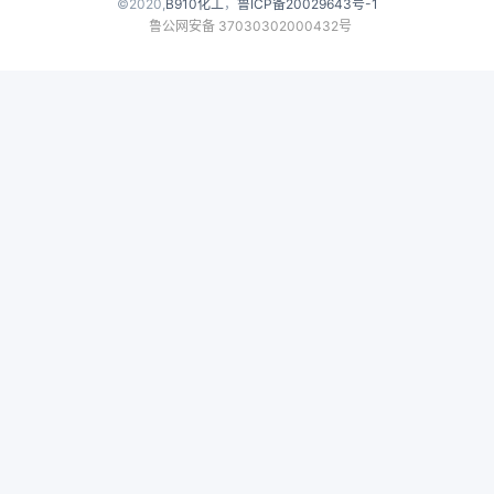
©2020,
B910化工
，
鲁ICP备20029643号-1
字化自控系统、污水尾气处理设施等先进设备。年处理60万吨玉
鲁公网安备 37030302000432号
米，利用合成生物技术采用生物基原料生产丁二酸，最终形成年产
34万吨生物基产品原料（18万吨淀粉，16万吨葡萄糖）、18万吨副
产品、5万吨生物基丁二酸及其盐。