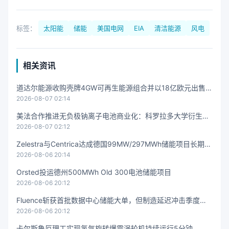
标签：
太阳能
储能
美国电网
EIA
清洁能源
风电
相关资讯
道达尔能源收购壳牌4GW可再生能源组合并以18亿欧元出售5
2026-08-07 02:14
0%股权
美法合作推进无负极钠离子电池商业化：科罗拉多大学衍生公
2026-08-07 02:12
司与法国电池制造商签约
Zelestra与Centrica达成德国99MW/297MWh储能项目长期通
2026-08-06 20:14
行协议
Orsted投运德州500MWh Old 300电池储能项目
2026-08-06 20:12
Fluence斩获首批数据中心储能大单，但制造延迟冲击季度收
2026-08-06 20:12
入
卡尔斯鲁厄理工实现氢气旋转爆震涡轮机持续运行5分钟，无