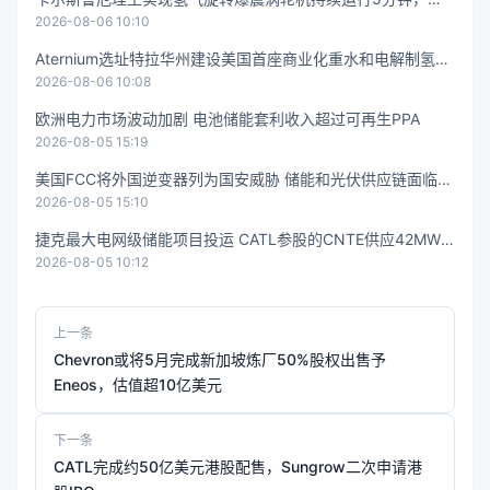
2026-08-06 10:10
需机械压缩机即可发电
Aternium选址特拉华州建设美国首座商业化重水和电解制氢工
2026-08-06 10:08
厂
欧洲电力市场波动加剧 电池储能套利收入超过可再生PPA
2026-08-05 15:19
美国FCC将外国逆变器列为国安威胁 储能和光伏供应链面临不
2026-08-05 15:10
确定性
捷克最大电网级储能项目投运 CATL参股的CNTE供应42MW/
2026-08-05 10:12
41.7MWh液冷系统
上一条
Chevron或将5月完成新加坡炼厂50%股权出售予
Eneos，估值超10亿美元
下一条
CATL完成约50亿美元港股配售，Sungrow二次申请港