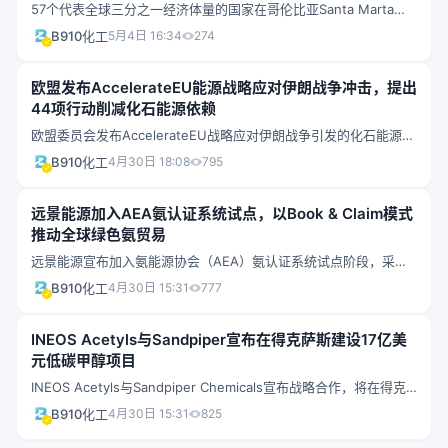
57个代表全球三分之一经济体量的国家在哥伦比亚Santa Marta参
加首届化石燃料转型峰会。峰会建立了国家路线图制定机制、有害
B910化工
5月4日 16:34
274
补贴应对工具和碳密集贸易讨论框架。图瓦卢和爱尔兰被宣布为
2027年第二届峰会联合主办方。中国、俄罗斯和美国未被邀请参
欧盟发布AccelerateEU能源战略应对伊朗战争冲击，提出
加。
44项行动削减化石能源依赖
欧盟委员会发布AccelerateEU战略应对伊朗战争引发的化石能源价
格冲击。自冲突升级以来，欧盟因油价上涨已额外支出240亿欧元
B910化工
4月30日 18:08
795
进口能源。战略包含44项具体行动，涵盖短期应急措施和长期结构
性改革，约半数聚焦清洁能源扩张和电气化推进。多数措施计划在
远景能源加入AEA氨认证系统试点，以Book & Claim模式
2026年4至5月生效。
推动全球绿色氨贸易
远景能源宣布加入氨能源协会（AEA）氨认证系统试点阶段，采用
Book & Claim模式实现绿色氨环境属性的远程交易，无需物理运
B910化工
4月30日 15:31
777
输。2026年3月远景完成从内蒙古赤峰到韩国蔚山港的首次端到端
绿色氨商业交付。远景2025年7月投运全球最大AI驱动的绿色氢氨
INEOS Acetyls与Sandpiper宣布在得克萨斯建设17亿美
生产设施，年产能32万吨。
元低碳甲醇项目
INEOS Acetyls与Sandpiper Chemicals宣布战略合作，将在得克
萨斯城建设年产110万吨的低碳甲醇生产设施，总投资约17亿美元。
B910化工
4月30日 15:31
825
INEOS将成为Sandpiper的股东和锚定客户。项目预计2026年二季
度进入前端工程设计阶段，2027年做出最终投资决定，2030年投