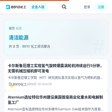
企业入驻
登录
注册
首页
›
标签
清洁能源
共
2
页 · B910 化工资讯聚合
卡尔斯鲁厄理工实现氢气旋转爆震涡轮机持续运行5分钟，
无需机械压缩机即可发电
卡尔斯鲁厄理工学院（KIT）研究团队首次实现以氢气为燃料的旋转
爆震涡轮机持续运行超过5分钟。该设计利用爆震波自行产生压力，
B910化工
8月6日 10:10
79
无需机械压缩机预压缩空气，理论上可大幅提升发电效率。此前实
验仅能维持几分之一秒。
Aternium选址特拉华州建设美国首座商业化重水和电解制
氢工厂
Aternium宣布选择特拉华州多佛市Garrison Oak技术园作为其首座