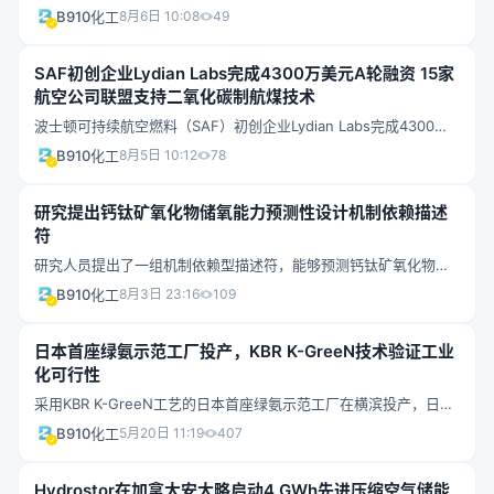
商业化重水和电解制氢工厂厂址，预计第四季度中期完成收购。该
B910化工
8月6日 10:08
49
项目将填补美国重水国内生产能力空白，同时生产高纯度电解氢，
服务于先进核能和清洁能源应用。
SAF初创企业Lydian Labs完成4300万美元A轮融资 15家
航空公司联盟支持二氧化碳制航煤技术
波士顿可持续航空燃料（SAF）初创企业Lydian Labs完成4300万
美元A轮融资，由Breakthrough Energy Ventures领投，资金来自
B910化工
8月5日 10:12
78
Oneworld航空联盟15家成员航司。公司采用电催化CO2制CO+费
托合成双反应器路线，以专有反应器设计省去能耗密集的合成气压
研究提出钙钛矿氧化物储氧能力预测性设计机制依赖描述
缩和气体分离步骤。
符
研究人员提出了一组机制依赖型描述符，能够预测钙钛矿氧化物在
化学链和储氧应用中的氧气容量。该发现为清洁能源技术中钙钛矿
B910化工
8月3日 23:16
109
材料的理性设计提供了理论框架，可加速高温空气分离和化学链燃
烧催化材料的开发。
日本首座绿氨示范工厂投产，KBR K-GreeN技术验证工业
化可行性
采用KBR K-GreeN工艺的日本首座绿氨示范工厂在横滨投产，日产
能4吨。项目由JGC控股运营、NEDO绿色创新基金资助、旭化成提
B910化工
5月20日 11:19
407
供碱性电解槽制氢，历时两年半建设完成。工厂采用集成控制系统
实现光伏波动下的全动态运行，标志着日本清洁氨能从实验室走向
Hydrostor在加拿大安大略启动4 GWh先进压缩空气储能
工业示范阶段。