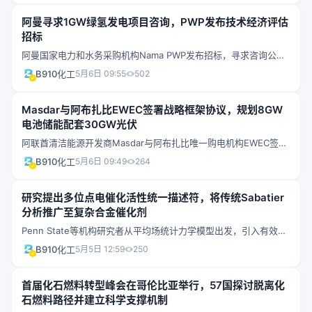
阿曼寻求1GW绿氢发电项目咨询，PWP发布技术经济评估
招标
阿曼国家电力和水务采购机构Nama PWP发布招标，寻求咨询公司
对一座800MW至1GW氢基独立发电项目进行技术经济可行性评
B910化工
5月6日 09:55
502
估。提案截止日期为6月21日。阿曼此前已举行三轮绿氢拍卖，首轮
即授予三个项目。
Masdar与阿布扎比EWEC签署战略框架协议，规划8GW
电池储能配套30GW光伏
阿联酋清洁能源开发商Masdar与阿布扎比唯一购电机构EWEC签署
合作框架协议，计划部署超过8GW电池储能系统和30GW光伏发
B910化工
5月6日 09:49
264
电，助力阿布扎比2035年前实现60%清洁能源供给目标。
研究提出多位点电催化活性统一描述符，将传统Sabatier
分析推广至复杂合金催化剂
Penn State等机构研究者从平均场统计力学模型出发，引入有效吸
附自由能描述符，构建了涵盖多位点电催化剂的统一活性映射框
B910化工
5月5日 12:59
250
架。该方法将多维活性景观投影至单一有效坐标，同时保留位点异
质性和横向相互作用的物理本质，为复杂合金催化剂的筛选提供了
首届化石燃料转型峰会在哥伦比亚举行，57国探讨脱离化
可解释的新路线。
石燃料路径并建立科学支撑机制