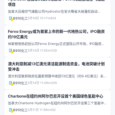
项目
加拿大压缩空气储能公司Hydrostor在安大略省大纳潘尼启动
Quinte能源储存中心项目。首期500 MW/4 GWh，后续可扩展至2
B910化工
5月16日 10:17
624
GW/16 GWh，设计寿命50年。项目预计2030年代初投运，将贡献
超过14亿加元GDP，并获得加拿大增长基金5000万美元贷款。
Fervo Energy成为首家上市的新一代地热公司，IPO融资
约19亿美元
休斯顿地热初创公司Fervo Energy正式登陆公开市场，IPO融资约
19亿美元，估值约77亿美元。这是首家新一代增强型地热技术公司
B910化工
5月14日 11:50
339
上市，标志着地热能产业进入商业化新阶段。
澳大利亚削减13亿澳元清洁能源制造资金，电池突破计划
受冲击
澳大利亚联邦政府在最新预算中收回13亿澳元（约9.4亿美元）未承
诺的清洁能源制造资金，电池突破计划和太阳能Sunshot项目均受
B910化工
5月14日 11:49
309
影响。但家庭电池补贴计划未受波及，已安装量已超10.7GWh。
Charbone在纽约州阿尔巴尼开设首个美国绿色氢能中心
加拿大Charbone Hydrogen在纽约州阿尔巴尼开设第三个氢能中
心，也是首个美国设施。该中心由其美国子公司运营，是公司北美
B910化工
5月11日 11:59
492
绿色氢气生产和分销网络的重要里程碑。