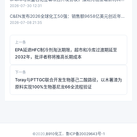
2026-07-30 12:31
目
C&EN发布2026全球化工50强：销售额9658亿美元创近年最
2026-07-08 21:35
深跌幅，石化产能过剩成主因
上一条
EPA延退HFC制冷剂淘汰期限，超市和冷库过渡期延至
2032年，批评者称将推高长期成本
下一条
Toray与PTTGC联合开发生物基己二酸路径，以木薯渣为
原料实现100%生物基尼龙66全流程验证
©2020,
B910化工
，
鲁ICP备20029643号-1