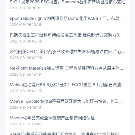
S-OIL发布2025 ESG报告，Shaheen石化扩产项目成核心支柱
2026-08-06 20:12
Epoch Biodesign收购西班牙原Domo化学PA66工厂，布局生
2026-08-06 10:16
物基聚酰胺
巴斯夫推出工程塑料可持续发展工具箱 绿色制造方案助力BOS
2026-08-06 02:09
CH和伊顿降碳
沙特阿美CEO：美伊战争已致全球损失26亿桶原油供应 库存
2026-08-06 02:08
告急
NexPoint Materials独立运营 工程热塑性塑料业务从原主体剥
2026-08-05 15:19
离
Motiva启动得州65.6万桶/日炼厂FCCU重启 8.1万桶/日汽油装
2026-08-05 02:05
置恢复生产
Moeve与ArcelorMittal签署西班牙最大节能证书协议，推动钢
2026-08-04 15:12
铁脱碳
Moeve化学品完成全球低碳产品制造网络认证
2026-07-31 22:42
SABIC与荣盛石化签署项目开发协议，推进舟山金塘新材料项