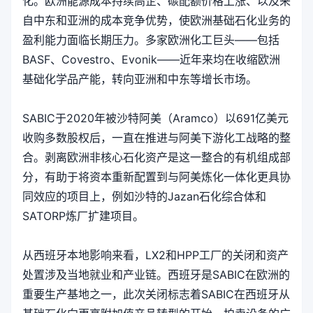
化。欧洲能源成本持续高企、碳配额价格上涨、以及来
自中东和亚洲的成本竞争优势，使欧洲基础石化业务的
盈利能力面临长期压力。多家欧洲化工巨头——包括
BASF、Covestro、Evonik——近年来均在收缩欧洲
基础化学品产能，转向亚洲和中东等增长市场。
SABIC于2020年被沙特阿美（Aramco）以691亿美元
收购多数股权后，一直在推进与阿美下游化工战略的整
合。剥离欧洲非核心石化资产是这一整合的有机组成部
分，有助于将资本重新配置到与阿美炼化一体化更具协
同效应的项目上，例如沙特的Jazan石化综合体和
SATORP炼厂扩建项目。
从西班牙本地影响来看，LX2和HPP工厂的关闭和资产
处置涉及当地就业和产业链。西班牙是SABIC在欧洲的
重要生产基地之一，此次关闭标志着SABIC在西班牙从