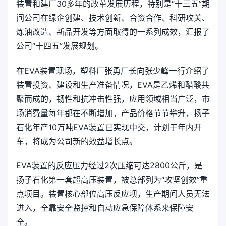
装置和建厂30多年的改革发展历程，特别是“十三五”期
间公司在绿企创建、技术创新、合资合作、科研攻关、
炼油改造、新品开发等方面取得的一系列成效，汇报了
公司“十四五”发展规划。
在EVA装置现场，塑料厂张勇厂长向张少峰一行介绍了
装置投资、建设和生产准备情况，EVA是乙烯和醋酸共
聚而成的，韧性和抗冲击性强，应用领域相当广泛，市
场消费量每年都在不断增加，产品价格节节攀升，扬子
石化年产10万吨EVA装置已实现中交，计划于年内开
车，将成为公司新的效益增长点。
EVA装置的反应压力经过2次压缩可达2800公斤，是
扬子石化第一套超高压装置，被总部列为“攻坚创效”重
点项目。装置核心部位高压反应坝，生产期间人员无法
进入，全靠安全监控和自动应急保障体系来保障安
全。