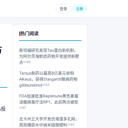
登录
注册
热门阅读
万
斯坦福研究发现Tau蛋白新机制，
为阿尔茨海默症药物开发提供新靶
点
89
Tarsus制药以最高8亿美元收购
Alkeus，获得Stargardt眼病药物
gildeuretinol
83
FDA加速批准Replimune黑色素瘤
溶瘤病毒疗法RP1，此前两次被拒
81
岛投
北卡州立大学开发仿海藻多孔网，
高效捕获水中纳米级微塑料
82