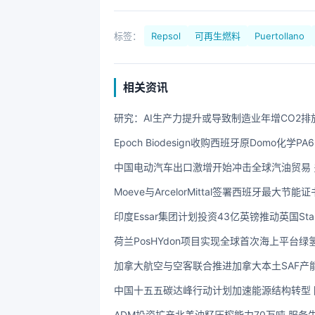
标签：
Repsol
可再生燃料
Puertollano
相关资讯
研究：AI生产力提升或导致制造业年增CO2排
Epoch Biodesign收购西班牙原Domo化
中国电动汽车出口激增开始冲击全球汽油贸易
Moeve与ArcelorMittal签署西班牙最大
印度Essar集团计划投资43亿英镑推动英国Sta
荷兰PosHYdon项目实现全球首次海上平台绿
加拿大航空与空客联合推进加拿大本土SAF产
中国十五五碳达峰行动计划加速能源结构转型
ADM投资扩产北美油籽压榨能力70万吨 服务