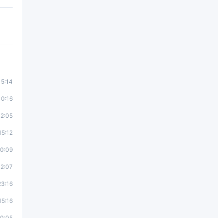
5:14
0:16
2:05
5:12
0:09
2:07
3:16
15:16
0:05