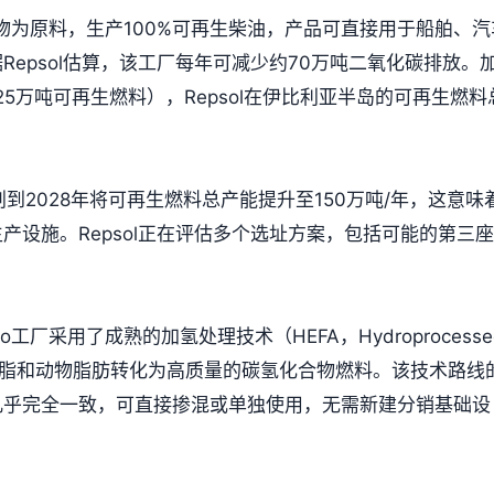
等废弃物为原料，生产100%可再生柴油，产品可直接用于船舶、汽
epsol估算，该工厂每年可减少约70万吨二氧化碳排放。
年产25万吨可再生燃料），Repsol在伊比利亚半岛的可再生燃料
划到2028年将可再生燃料总产能提升至150万吨/年，这意味
产设施。Repsol正在评估多个选址方案，包括可能的第三
no工厂采用了成熟的加氢处理技术（HEFA，Hydroprocesse
s），将废弃油脂和动物脂肪转化为高质量的碳氢化合物燃料。该技术路线
几乎完全一致，可直接掺混或单独使用，无需新建分销基础设