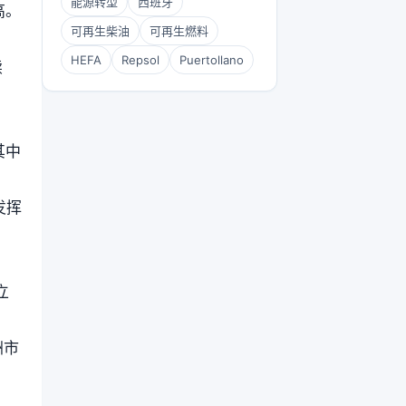
能源转型
西班牙
高。
可再生柴油
可再生燃料
HEFA
Repsol
Puertollano
续
其中
发挥
立
洲市