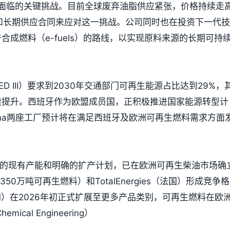
业面临的关键挑战。目前全球废弃油脂供应紧张，价格持续走
策略和长期供应合同来应对这一挑战。公司同时也在投资下一代技
成燃料（e-fuels）的路线，以实现原料来源的长期可持
 III）要求到2030年交通部门可再生能源占比达到29%，
续提升。西班牙作为欧盟成员国，正积极推进国家能源转型计
Cartagena两座工厂预计将在满足西班牙及欧洲可再生燃料需求方面
吨/年的现有产能和明确的扩产计划，已在欧洲可再生柴油市场确
50万吨可再生燃料）和TotalEnergies（法国）形成竞争格
M）在2026年初正式扩展至更多产品类别，可再生燃料在欧
al Engineering）