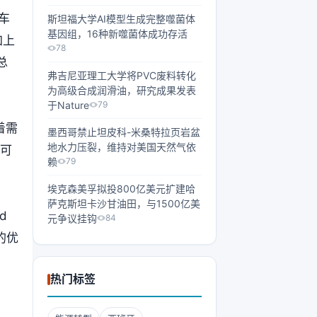
车
斯坦福大学AI模型生成完整噬菌体
基因组，16种新噬菌体成功存活
加上
78
总
弗吉尼亚理工大学将PVC废料转化
为高级合成润滑油，研究成果发表
于Nature
79
着需
墨西哥禁止坦皮科-米桑特拉页岩盆
地水力压裂，维持对美国天然气依
座可
赖
79
埃克森美孚拟投800亿美元扩建哈
萨克斯坦卡沙甘油田，与1500亿美
d
元争议挂钩
84
的优
热门标签