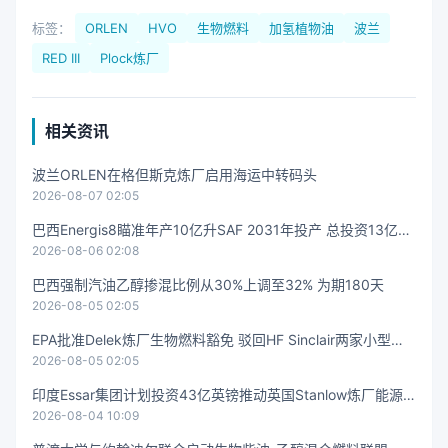
标签：
ORLEN
HVO
生物燃料
加氢植物油
波兰
RED III
Plock炼厂
相关资讯
波兰ORLEN在格但斯克炼厂启用海运中转码头
2026-08-07 02:05
巴西Energis8瞄准年产10亿升SAF 2031年投产 总投资13亿美
2026-08-06 02:08
元
巴西强制汽油乙醇掺混比例从30%上调至32% 为期180天
2026-08-05 02:05
EPA批准Delek炼厂生物燃料豁免 驳回HF Sinclair两家小型炼
2026-08-05 02:05
厂申请
印度Essar集团计划投资43亿英镑推动英国Stanlow炼厂能源
2026-08-04 10:09
转型