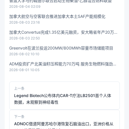
普渡大学与约翰迪尔联合启动生物柴油-乙醇混合燃料联盟
2026-08-04 02:09
加拿大航空与空客联合推进加拿大本土SAF产能规模化
2026-08-03 23:16
加拿大Convertus完成1.35亿美元融资，安大略省年产20万吨
2026-08-03 22:50
有机废弃物生物燃料设施进入运营
Greenvolt在波兰投运200MW/800MWh容量市场储能项目
2026-08-02 10:10
ADM投资扩产北美油籽压榨能力70万吨 服务生物燃料强劲需
2026-08-01 10:05
求
上一条
Legend Biotech公布体内CAR-T疗法LB2501首个人体
数据，未观察到神经毒性
下一条
ADNOC借道阿曼苏哈尔港恢复石脑油出口，亚洲价格从