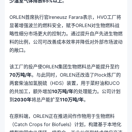
少温室气体排放65%以上
。
ORLEN首席执行官Ireneusz Farara表示，HVO工厂将
显著增强波兰的燃料安全，赋予ORLEN对生物燃料战
略性细分市场更大的控制力。通过提升自产先进生物燃
料的比例，公司可改善成本效率并降低对外部市场波动
的敞口。
该工厂的投产使ORLEN集团生物燃料总产能提升至约
70万吨/年
。与此同时，ORLEN还改造了Plock炼厂的
两套柴油加氢脱硫（HDS）装置，用于菜籽油和UCO
的共加工，额外增加
10万吨/年
的处理能力。公司计划
到
2030年
将总产能扩至
110万吨/年
。
在原料端，ORLEN正在推进间作作物用于生物燃料
（Catch Crops for Biofuels）计划，构建基于本地化