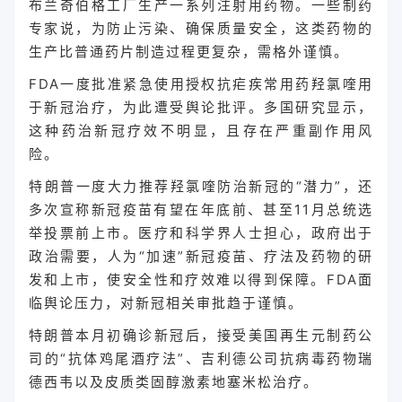
布兰奇伯格工厂生产一系列注射用药物。一些制药
专家说，为防止污染、确保质量安全，这类药物的
生产比普通药片制造过程更复杂，需格外谨慎。
FDA一度批准紧急使用授权抗疟疾常用药羟氯喹用
于新冠治疗，为此遭受舆论批评。多国研究显示，
这种药治新冠疗效不明显，且存在严重副作用风
险。
特朗普一度大力推荐羟氯喹防治新冠的“潜力”，还
多次宣称新冠疫苗有望在年底前、甚至11月总统选
举投票前上市。医疗和科学界人士担心，政府出于
政治需要，人为“加速”新冠疫苗、疗法及药物的研
发和上市，使安全性和疗效难以得到保障。FDA面
临舆论压力，对新冠相关审批趋于谨慎。
特朗普本月初确诊新冠后，接受美国再生元制药公
司的“抗体鸡尾酒疗法”、吉利德公司抗病毒药物瑞
德西韦以及皮质类固醇激素地塞米松治疗。