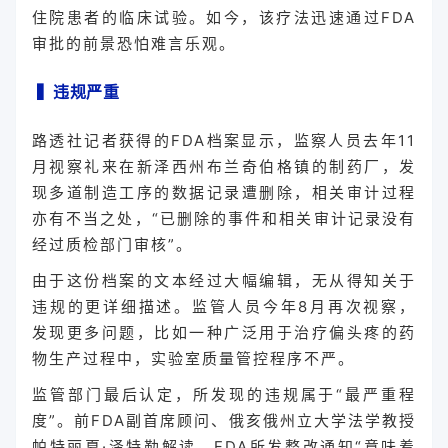
住院患者的临床试验。如今，该疗法迅速通过FDA
审批的前景恐怕难言乐观。
▍
违规严重
路透社记者获得的FDA档案显示，监察人员去年11
月视察礼来在新泽西州布兰奇伯格镇的制药厂，发
现多道制造工序的数据记录遭删除，相关审计过程
亦有不当之处，“已删除的事件和相关审计记录没有
经过质检部门审核”。
由于这份档案的文本经过大幅编辑，无从得知关于
违规的更详细描述。监管人员今年8月再次视察，
发现更多问题，比如一种广泛用于治疗偏头疼的药
物生产过程中，实验室质量管控程序不严。
监管部门最后认定，所发现的违规属于“最严重程
度”。前FDA副首席顾问、俄亥俄州立大学法学教授
帕特丽夏·泽特勒解读，FDA所发整改通知“意味着