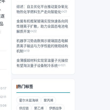
全年
综述：自主优化平台推动复杂氧化
、
物热化学燃料生产走向智能化
21
链逐
金属有机框架玻璃实现快速各向同
品
性锂离子扩散，助力全固态电池电
来
解质开发
22
机器学习势函数揭示玻璃固态电解
质离子输运与力学性能的微观结构
机制
19
金薄膜超材料实现室温量子光操控
有望淘汰量子设备制冷系统
101
热门标签
10:17
02:11
霍尔木兹海峡
聚丙烯
5:06
供应链
聚乙烯
伊朗战争