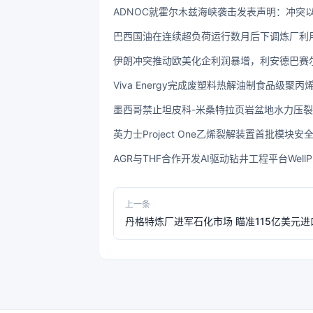
ADNOC就霍尔木兹海峡袭击发表声明：冲突以
巴西国油在连续超负荷运行数月后下调炼厂利
伊朗冲突推动欧美化企利润暴增，利安德巴赛尔
Viva Energy完成废塑料热解油制食品级
墨西哥禁止坦皮科-米桑特拉页岩盆地水力压
英力士Project One乙烯裂解装置首批模块
AGR与THF合作开发AI驱动钻井工程平台Wel
上一条
丹格特炼厂进军石化市场 瞄准115亿美元