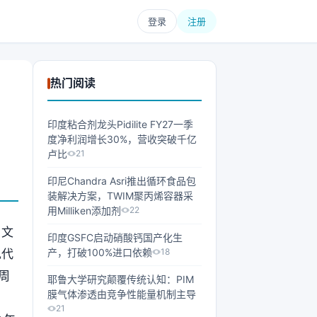
登录
注册
热门阅读
印度粘合剂龙头Pidilite FY27一季
度净利润增长30%，营收突破千亿
卢比
21
印尼Chandra Asri推出循环食品包
装解决方案，TWIM聚丙烯容器采
用Milliken添加剂
22
。文
印度GSFC启动硝酸钙国产化生
产，打破100%进口依赖
18
现代
周
耶鲁大学研究颠覆传统认知：PIM
膜气体渗透由竞争性能量机制主导
21