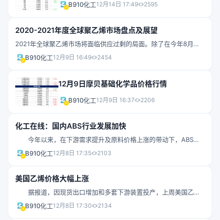
B910化工
12月14日 17:49
2595
2020-2021年度全球聚乙烯市场盘点及展望
2021年全球聚乙烯市场将面临供应过剩的局面。除了在今年8月和
10月飓风袭击美国路易斯安那州西南部和德克萨斯州东南部导致停
B910化工
12月9日 16:49
2454
产的聚乙烯装置将恢复正常生产之外，亚洲地区大量新增聚乙烯产
能也随时准备投产。而在需求方面，虽然在全球新冠肺炎疫情大流
12月9日摩贝基础化学品价格行情
行期间，全球聚乙烯需求在很大程度上保持弹性，但由于大部分地
区仍在经历着新冠肺炎疫情第二波爆发和持续失业的困扰，相对于
B910化工
12月9日 16:37
2206
新冠肺炎疫情前需求水平，全球聚乙烯整体需求疲软预计将持续下
去。亚洲新增500万吨产能在亚洲，大约500万吨/年的聚乙烯新产
化工在线：国内ABS行业发展加快
能将在2021年底前投产
今年以来，在下游需求提升及原料价格上涨的带动下，ABS价
格呈现不断上扬趋势，截止稿前，华东地区吉化0215A价格收于
B910化工
12月8日 17:35
2103
17900元/吨，年内收涨46.7%，在塑料产品中位列榜首。 众所
周知，ABS广泛用于家用电器、电子部件、汽车部件等领域。今年
美国乙烯价格大幅上涨
全球疫情的加重使得国外部分地区采取居家办公及上学制度，相关
据报道，因现货出口增加和多套下游装置投产，上周美国乙烯
的笔记本电脑需求增加。此外，随着人们居家时间的提升，电视、
价格大幅上涨。 12月MtB-NOVA乙烯价格为22.5美分/磅，12
冰箱等家电行业需求同样火爆。据统计，今年前三季度国内笔记本
B910化工
12月8日 17:30
2134
月 MtB-EPC乙烯价格为23.5美分/磅，12月 Choctaw乙烯价格为
电脑、家电出口分别增长17.6%和17.3%，据悉，第二及第三季度