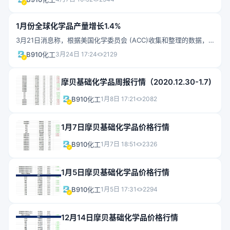
此同时，苯胺市场也迎来了高光时刻。截止到3月底，苯胺市场价格
达到13500元/吨，创2008年以来的最高水平。 除了成本面的
1月份全球化学品产量增长1.4%
利好之外，此次苯胺市场上涨也受到供需面的支撑。新装置放量不
3月21日消息称，根据美国化学委员会 (ACC)收集和整理的数据，1
及预期，同时主力装置检修，加上下游MDI扩能，需求面表现旺
月份全球化学品产量增长1.4%，增速略低于12月份，延续了6月份
盛，苯胺市场节节攀升。季末炒涨情绪降温，大宗商品多触顶回
B910化工
3月24日 17:24
2129
开始的全球复苏势头。1月份，所有地区的化学产品产量都有所增
调，苯胺检修装置即将重启，市场掉头回落，有望理性回归。
长。总体全球产量在3个 月移动平均线基础上同比增长9.5%。1月
截止到2020年年末，我
摩贝基础化学品周报行情（2020.12.30-1.7)
份，全球产能增长0.1%，同比增长2.0%。随着产量的提高，全球化
工行业产能利用率上升1.1个百分点，达到87.5%。这远高于去年1 月
B910化工
1月8日 17:21
2082
的水平，也高于86.3%的长期平均值(1987-2019年)。在化学工业
部门，1月份的结果是积极的，在所有部门
1月7日摩贝基础化学品价格行情
B910化工
1月7日 18:51
2326
1月5日摩贝基础化学品价格行情
B910化工
1月5日 17:31
2294
12月14日摩贝基础化学品价格行情