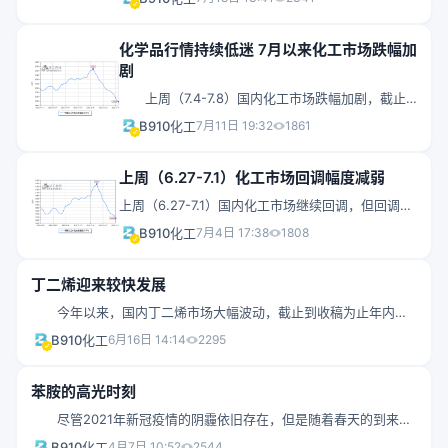
（CCPI）收于5192点，跌幅为5.4%。
化学品行情持续低迷 7月以来化工市场跌幅加
剧
上周（7.4-7.8）国内化工市场跌幅加剧，截止
至7月8日，化工在线发布的中国化工产品价格指数
B910化工
7月11日 19:32
1861
（CCPI）收于5487点，跌幅为3.4%。
上周（6.27-7.1）化工市场回调幅度减弱
上周（6.27-7.1）国内化工市场继续回调，但回调幅
度有所减弱。截止至7月1日，化工在线发布的中国
B910化工
7月4日 17:38
1808
化工产品价格指数（CCPI）收于5680点，跌幅为
1.8%。在监测的重要化工产品中，上涨的产品共7
丁二烯迎来较快发展
个，占11.3%，涨幅前列的产品分别为二甲苯
今年以来，国内丁二烯市场大幅波动，截止到收稿为止年内共
（3.8%）、天然橡胶（2.4%）和苯乙烯（1.5%）；
计收涨3.7%，振幅达到42.9%。春节假期间，由于意外事件等影
下跌的产品共50个，占80.6%，跌幅前列的产品分
B910化工
6月16日 14:14
2295
响，日本及美国部分丁二烯装置均出现不同程度减产及停车，导致
别为液氯（99.4%）、环氧氯丙烷（12.6%）和双酚
丁二烯整体供应量出现一定缩减，加之国内厂家多数无出货压力，
A（9.4%）。
苯胺的高光时刻
2-3月丁二烯价格大幅冲高。后期随着装置逐步恢复正常，价格开始
尽管2021年新冠疫情的阴霾依旧存在，但是随着春天的到来，
回落。长期来看，丁二烯走势仍存不确定性。
消费逐步回暖，在原油反弹的带动下，国内化工市场迎来牛市，与
B910化工
4月7日 10:52
2544