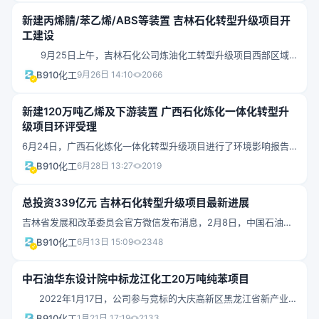
节点提前了36天。至此，聚丙烯装置造粒及风送系统已经全线贯
荷生产需要，使装置的精乙苯日产量
新建丙烯腈/苯乙烯/ABS等装置 吉林石化转型升级项目开
通。 广东石化50万吨/年聚丙烯装置是全球单线挤压机能力最大
工建设
UNIPOL聚丙烯装置，由寰球公司EPC总承包，占地面积5.5万平方
9月25日上午，吉林石化公司炼油化工转型升级项目西部区域
米，2022年5月20日中交，是广东石化炼化一体化项目第一个中交
第一批基础设计批复项目开工建设。这标志着该公司通过“减油增
的生产装置。该装置采用利用丙烯、乙烯、氢气为主要原料，生产
B910化工
9月26日 14:10
2066
化”“减油增特”，在炼化业务向绿色低碳转型的道路上迈出重要的一
均
步，并对实现全省“一主六双”发展战略和吉林市“四大行动计划”具有
新建120万吨乙烯及下游装置 广西石化炼化一体化转型升
积极推动作用。 中油吉林石化公司转型升级项目总投资339亿
级项目环评受理
元，将新建120万吨/年乙烯、60万吨/年ABS等21套炼油化工装置，
6月24日，广西石化炼化一体化转型升级项目进行了环境影响报告
是“十四五”以来国家批准的首个大型石化项目。这些项目分别布置
书受理公示。同时，中国（广西）自由贸易试验区钦州港片区管理
在东、中、西三个区域，其中，西部区域有新建丙烯腈、苯乙烯、
B910化工
6月28日 13:27
2019
委员会官网公布了该项目环境影响报告书（公示版），通过环境影
ABS等重点化工装置，还要改造30万吨/年合成氨及25万吨/年MMA
响报告书了解到该项目进展包括：本项目2021年9月29日完成了项
装置。
总投资339亿元 吉林石化转型升级项目最新进展
目可行性研究报告审查会，12月21日中国石油咨询中心完成了可研
吉林省发展和改革委员会官方微信发布消息，2月8日，中国石油和
评估报告意见稿，并于2022年1月5日上报中国石油总部。本项目目
吉林省“十四五”规划重点项目之一——中国石油吉林石化公司转型
前已列入国家石化产业规划布局方案储备项目，2021年12月2日国
B910化工
6月13日 15:09
2348
升级项目在吉林市启动。据介绍，中国石油吉林石化公司转型升级
家发改委组织召开了项目储备转规划评估会，目前正在走储备转规
项目是吉林省委省政府、吉林市委市政府和中国石油共同推动的。
划流程。
​中石油华东设计院中标龙江化工20万吨纯苯项目
该项目可研报批总投资不含税339.45亿元。主要内容包括：新建
2022年1月17日，公司参与竞标的大庆高新区黑龙江省新产业
120万吨/年乙烯、60万吨/年ABS等21套炼油化工装置，改造9套装
投资集团龙江化工有限公司聚碳酸酯联合项目之年产20万吨纯苯项
置，停运15万吨/年乙烯等7套装置。建成投产后，中国石油吉林石
B910化工
1月21日 17:19
2133