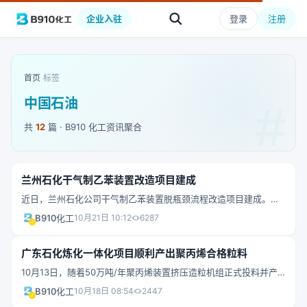
企业入驻
登录
注册
首页
›
标签
中国石油
共
12
篇 · B910 化工资讯聚合
兰州石化干气制乙苯装置改造项目建成
近日，兰州石化公司干气制乙苯装置脱瓶颈流程改造项目建成。该
项目是兰州石化优化炼化一体化布局的重要举措，实现了乙烯原料
B910化工
10月21日 10:12
6287
在炼油区与化工区之间的输转。“干气制乙苯装置脱瓶颈流程改造项
目建成投用后，增加了乙苯产量，降低了苯乙烯的生产成本，预计
广东石化炼化一体化项目顺利产出聚丙烯合格粒料
每年可增加收入上亿元。”兰州石化计划处生产经营计划管理人员侯
10月13日，随着50万吨/年聚丙烯装置挤压造粒机组正式投料并产
秀斌介绍道。 在干气制乙苯装置脱瓶颈流程改造项目施工过程
出合格粒料，中石油广东石化炼化一体化项目聚丙烯装置生产准备
中，兰州石化从石化厂高密度聚乙烯装置敷设一段乙烯管线，将优
B910化工
10月18日 08:54
2447
两条关键路径之一的挤压造粒实物料试车工作圆满完成，这比计划
质乙烯原料送至炼油区干气制乙苯装置，满足干气制乙苯装置高负