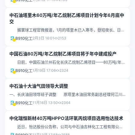
目正式发布中标结果公告，公司以商务评分、技术评分和总评分均
化公司炼油加工能力保持现有规模，“减油增化”成效显著，年可减
位列第一的成绩顺利中标。 本建设项目以甲苯为原料，在临氢
少油品263万吨、增产化工品约280万吨。
中石油塔里木60万吨/年乙烷制乙烯项目计划今年6月底中
条件下通过甲苯热裂解脱烷基的工艺路线制取纯苯，年产20万吨纯
交
苯并副产等摩尔量的甲烷。 项目建成后，将为业主单位带来良
据寰球工程官微报道，1月的塔里木已入寒冬，昼短夜长、日均
好的经济效益，也将助力地方经济高质量发展。
气温零下，大雪过后更是天寒地冻、北风刺骨，就在气温一度降至
B910化工
2月3日 16:01
2153
零下20多度之际，北京寰球公司塔里木乙烷制乙烯项目施工现场仍
车流穿梭、机器轰鸣，吊装作业、管道预制、焊接处理、钢架搭
中国石油80万吨/年乙烷制乙烯项目将于年中建成投产
设，各装置区施工作业繁忙有序。 每天迎着冬日清晨第一缕阳
日前，中国石油兰州石化长庆乙烷制乙烯项目——80万吨/年乙
光，3000余名建设者在接受每日的安全喊话后迅速忙碌在各自的作
烷制乙烯装置顺利实现机械完工的既定任务，为“十三五”收官划上
业面上，曲臂高空作业车、挖掘机、推土机，数十台机械设备有序
B910化工
1月19日 17:06
2324
了圆满句号，这标志着长庆乙烷制乙烯项目阶段性目标顺利实现。
运转着，焊接、打磨、保温、结构吊装......为全力以赴确保“6.30”
截止目前，总体完成施工的67.45%。 据悉，兰州石化长庆乙烷
中交目标，各级领
中石油十大油气田领导大调整
制乙烯项目被国家发改委列为国家乙烷裂解制乙烯示范工程，是中
一、长庆油田领导班子调整 原塔里木油田常务副总经理何江川
国石油集团公司建设一流综合性国际能源公司的重点炼化项目，也
调任长庆油田出任总经理。 原长庆油田党委书记、总经理付锁
是兰州石化实现炼化转型升级、高质量发展的重大战略项目，总投
B910化工
11月16日 13:50
2364
堂职务调整为长庆油田公司执行董事、党委书记，长庆石油勘探局
资近104亿元，具有较强的资源优势和较好的经济效益，建成投产后
有限公司执行董事、总经理，中石油驻陕西地区企业协调组组长。
每年可实现营业收入6
中化瑞恒新材40万吨HPPO法环氧丙烷项目选用怡达技术
李忠兴不再担任长庆油田常务副总经理，调往辽河油田任职。
近日，怡达股份公告称，公司与中石油吉林化工工程有限公司
沈复孝不再担任长庆油田副总经理、安全总监，调往塔里木油
（联合体牵头方）作为联合体与江苏瑞恒新材料科技有限公司共同
11月13日 17:58
2588