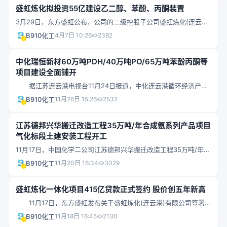
建设，预计于2023年下半年正式启动生产。该生产基地将生产己二
元，同时每年将带动石化产业基地内产品互供可达200亿元，形成
盛虹炼化拟投资55亿建设乙二醇、苯酚、丙酮装置
显示，项目总投资113.8亿，建设单位为江苏嘉宏新材料有限公司，
胺和特种化学品，为奥升德全球聚酰胺自有生产提供原料，并同时
园区内循环经济产业，为打造先进的绿色低碳烯烃综合利用产业基
主要建设内容为6套45万吨/年过氧化物装置、2套40万吨/年环氧丙
3月29日，东方盛虹公布，公司的二级控股子公司盛虹炼化(连云港)
供应区域客户。
地奠定坚实基础。
烷装置、2套26万吨/年丙烯腈装置、1套6万吨/年SAR装置、1套30
有限公司(“盛虹炼化”)拟投资人民币557,299万元新增建设“2#乙二
B910化工
4月7日 10:26
2382
万吨/年合成氨装置、1套12万吨/年甘氨酸装置。
醇+苯酚/丙酮项目”。该项目位于盛虹炼化厂区内，依托“盛虹炼化
(连云港)有限公司1600万吨炼化一体化项目”(“盛虹炼化一体化项
中化瑞恒新材60万吨PDH/40万吨PO/65万吨苯酚丙酮等
目”)的生产装置、公用工程及系统配套设施，将新增建设“10/90 万
项目建设全面铺开
吨/年2#乙二醇”装置和“40/25 万吨/年苯酚/丙酮”装置，同步建设储
罐、循环水场等配套工程，预计建设期为3年。投资项目的基本情况
据江苏连云港电视台11月24日报道，中化连云港循环经济产业
1、项目名称：盛虹炼化一体化产品优
园内的江苏瑞恒新材料科技有限公司，去年启动投资139亿元建设碳
B910化工
11月26日 15:26
2532
三产业链一期工程项目，项目主要生产高性能新材料及材料中间体
等系列产品。预计明年投产后，将成为从上游原料、材料中间体到
江苏德邦兴华搬迁改造工程35万吨/年合成氨系列产品项目
下游应用全产业链布局、最具竞争力的碳三产业链。 在中化瑞
气化标段土建安装工程开工
恒新材料碳三产业链项目的施工现场，场地处理、真空预压、回填
等前期工程已全部完成，现场水、电、气、道路施工全面铺开，公
11月17日，中国化学二公司江苏德邦兴华搬迁改造工程35万吨/年合
辅工程进入大规模土建阶段。据了解，碳三产业链项目计划投资约
成氨系列产品项目气化标段土建安装工程举行开工仪式。该项目位
B910化工
11月20日 16:34
3029
160亿元，分两阶段实施，一
于七大石化产业园之一的连云港市徐圩新区化工园区，区位优势明
显。项目建设35万吨合成氨、60万吨氯化铵、60万吨纯碱、30万
盛虹炼化一体化项目415亿贷款正式签约 股价创五年新高
吨尿素、50万吨复合肥、72万吨工业盐、3万吨氯化铵、5万吨白炭
黑、5万吨硅酸钠、粉煤碳砖2000万块、3万吨芒硝、8000吨液
11月17日，东方盛虹发布关于盛虹炼化(连云港)有限公司签署
氧、1.5万吨液氩、1万吨液体二氧化碳，形成一个循环利用，三废
《银团贷款合同》的公告，公告中称，旗下子公司盛虹炼化（连云
B910化工
11月18日 16:45
2130
合理利用的产品链条。项目建成后，将以一座现代化花园工厂的崭
港）有限公司（下称盛虹炼化）与中国工商银行股份有限公司吴江