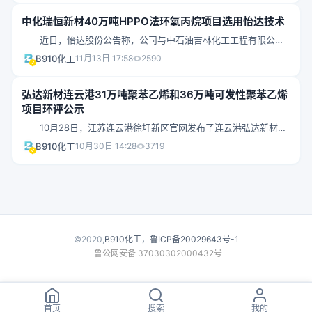
新面貌
分行、国家开发银行江苏省分行等十家银行组成的银团，签署了固
中化瑞恒新材40万吨HPPO法环氧丙烷项目选用怡达技术
定资产银团贷款合同。 合同规定，银团同意向盛虹炼化提供总
计不超过415亿元的中长期贷款额度。盛虹炼化提取的每笔贷款资金
近日，怡达股份公告称，公司与中石油吉林化工工程有限公司
都将用于其1600万吨/年炼化一体化项目。该笔贷款金额创下了江苏
（联合体牵头方）作为联合体与江苏瑞恒新材料科技有限公司共同
B910化工
11月13日 17:58
2590
省历史上银团贷款融资总额的最高纪录。 11月17日盘中，东方
签署了《技术服务合同》。合同主要内容为怡达股份与吉林工程联
盛虹股价最高升至
合向瑞恒新材料将在连云港工厂建设和安装40万吨/年双氧水直接氧
弘达新材连云港31万吨聚苯乙烯和36万吨可发性聚苯乙烯
化法环氧丙烷装置提供技术咨询服务、装置的运行担保以及装置运
项目环评公示
行所需的专利许可、专有技术和技术信息的许可授权。合同总价为
1.03亿元，具体内容如下： 1. 合同标的：卖方将其专利权和专
10月28日，江苏连云港徐圩新区官网发布了连云港弘达新材料
有技术授予买方，供买方在其运营的许可能力为40万吨/年的合同装
科技有限公司年产31万吨聚苯乙烯（PS）和36万吨可发性聚苯乙烯
B910化工
10月30日 14:28
3719
置中永久性使用。卖方
（EPS）项目环境影响评价第一次公众参与信息公示。公示的主要
内容如下：建设项目情况及概要 项目名称：年产31万吨聚苯乙
烯和36万吨可发性聚苯乙烯项目 项目性质：新建 建设地
点：连云港石化产业基地 建设单位：连云港弘达新材料科技有
限公司 建设内容与规模：年产31万吨聚苯乙烯和36万吨可发性
聚苯乙烯主装置及配套公辅设施、环保设施。31万吨/年聚苯乙烯装
置包括：2条1
©2020,
B910化工
，
鲁ICP备20029643号-1
鲁公网安备 37030302000432号
首页
搜索
我的