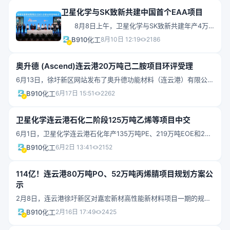
（600500.SH）在这里正在建设和分期投产的碳三项目。今年9月
卫星化学与SK致新共建中国首个EAA项目
底，中化国际（600500.SH）50亿元的定增方案刚刚获得了证监会
批文，此次非公开发行股票募集资金的主要投向正是碳三产业项目
8月8日上午，卫星化学与SK致新共建年产4万
的一期工程。这不仅是中化国际在历史上的首个百亿级自建项目，
吨高端包装新材料（以下简称“EAA”）项目签约仪式
B910化工
8月10日 12:19
2186
达产达效后可实现“再造一个中化国际”的目标，更直接关乎这家上
在连云港举行，标志着中国首个EAA生产基地正式
市公司乃至整个中国中化控股有限责任公司（以下简称“中国中
落地。 连云港市委书记马士光，市委副书记、
化”）正在推动的“以基础化工为支撑，建成世界一流综合性化工企
奥升德 (Ascend)连云港20万吨己二胺项目环评受理
代市长邢正军，连云港市委常委、秘书长黄远征，
业”的战略转型。10月14日上午，中化国际（600500.SH）董秘柯
连云港市委常委、市政府常务副市长杨新忠，徐圩
6月13日，徐圩新区网站发布了奥升德功能材料（连云港）有限公司
希霆向经济观察网详解了这一百亿投资的来龙去脉。关乎战略转型
新区党工委书记石海波，SK致新CEO罗庚秀（视频
年产20万吨1,6-己二胺项目环境影响评价文件受理情况的公示。项
B910化工
6月17日 15:51
2262
的投资
接入），高级副总裁张南熏（视频接入）、副总裁
目的主要内容如下：项目名称：年产20万吨 1,6-己二胺项目建设性
蔡连春，卫星化学董事长杨卫东，副总裁朱晓东、
质：新建建设单位：奥升德功能材料（连云港）有限公司建设地
沈晓炜等人出席签约仪式。 会上，蔡连春、沈
卫星化学连云港石化二阶段125万吨乙烯等项目中交
点：国家东中西区域合作示范区石化九路以北、石化四路以东占地
晓炜分别代表SK致新、卫星化学签订EAA项目
面积：115366.41m2（173.05亩）工程范围：本项目工程范围为奥
6月1日，卫星化学连云港石化年产135万吨PE、219万吨EOE和26
升德公司一期工程用地范围，不包含界区外己二腈、氢气输入界区
万吨ACN联合装置工程二阶段系列装置全面实现项目中交，标志着
B910化工
6月2日 13:41
2152
和己二胺界区输出管道输送工程（自洋井石化经园区公共管廊管道
项目施工单位完成了工艺运行路线上的所有建设内容，工艺路线全
输送至项目界区）。工作制度：四班三运转，年工作日333天，运
部贯通，可以进行系统试压、水联运、仪表调校等工作。预计6月下
行时间 8000h，连续生产。今年1月12日下午，徐圩新区与奥升德
114亿！连云港80万吨PO、52万吨丙烯腈项目规划方案公
旬开始装置引入实物料试运行。 总投资335亿元的卫星化学连
功能材料公司在大陆桥产品展览展示中心举行尼龙树脂产业链项目
示
云港石化项目是江苏省重大项目之一，该项目一阶段系列装置已于
签约仪式。奥升德功宣布将在中国江苏省连云港市徐圩新区新建生
2021年5月正式投产，二阶段中期交工的装置包括125万吨乙烯、
2月8日，连云港徐圩新区对嘉宏新材高性能新材料项目一期的规划
产基地，生产己二胺和特种化学品，进一步拓展全球布局。此次投
73万吨环氧乙烷、40万吨聚乙烯、60万吨苯乙烯等，以及配套的公
方案进行公示，该项目主要分三个阶段建设2套40万吨PO装置和2
B910化工
2月16日 17:49
2425
资是奥升德在美国以外第一座化工生产基地，也是该公司迄今在美
用工程等辅助装置，预计6月底开始投料试车。据预计，项目一阶段
套26万吨丙烯腈装置。自此，该项目又有了阶段性进展。2021年12
国以外进行的最大投资。奥升德连云港生产基地将于2022年内开工
和二阶段全部投产后每年实现营业收入超300亿元，利税超100亿
月28日，该项目在徐圩新区官网进行进行二次环评公示，根据公示