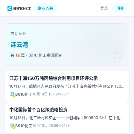
企业入驻
登录
注册
首页
›
标签
连云港
共
12
篇 · B910 化工资讯聚合
江苏丰海150万吨丙烷综合利用项目环评公示
10月17日，赣榆区人民政府发布了江苏丰海高新材料有限公司150
万吨/年丙烷综合利用项目环境影响报告书全本公示。项目名称：
B910化工
10月18日 15:09
2371
150万吨/年丙烷综合利用项目；项目性质：新建；建设单位：江苏
丰海高新材料有限公司；建设地点：柘汪临港产业区化工园区（江
中化国际首个百亿级战略投资
苏赣榆海洋经济开发区化工片区）；投资总额：总投资为1537136
万元，其中环保投资47422万元，占总投资 3.09%； 占地面积：
10月13日，化工新材料央企——中化国际（600500.SH）在中化连
814100m2，绿化面积 40800m2； 职工人数：项目职工定员为767
云港循环经济产业园内迎来了130多家投资机构以实地或在线的方式
B910化工
10月18日 08:59
2155
人；工作制度：实行四班三运转，
前来调研交流。引得众多投资机构关注的是中化国际