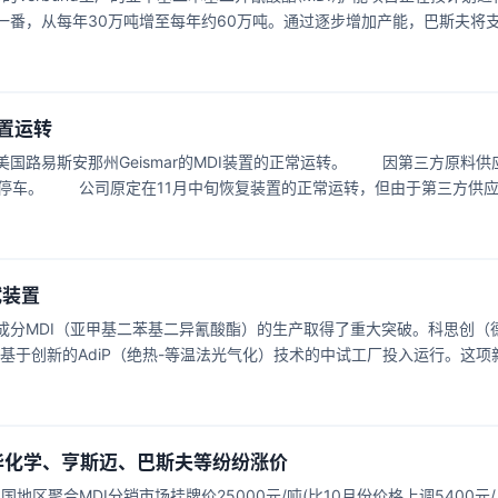
，从每年30万吨增至每年约60万吨。通过逐步增加产能，巴斯夫将
装置运转
路易斯安那州Geismar的MDI装置的正常运转。 因第三方原料供
分停车。 公司原定在11月中旬恢复装置的正常运转，但由于第三方供
试装置
MDI（亚甲基二苯基二异氰酸酯）的生产取得了重大突破。科思创（
将一个基于创新的AdiP（绝热-等温法光气化）技术的中试工厂投入运行。这项
向循环经济的一个重要里程碑。在线上仪式上，该工厂与德国石勒苏益格
an Philipp Albrecht一起正式揭幕。 科思创首席技术官（CT
头万华化学、亨斯迈、巴斯夫等纷纷涨价
地区聚合MDI分销市场挂牌价25000元/吨(比10月份价格上调5400元/