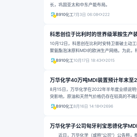
长，巩固亚太和中东产能布局。
222
B910化工
7月3日 06:08
科思创位于比利时的世界级苯胺生产
10月12日，科思创在比利时安特卫普破土动
聚氨酯泡沫原料MDI的欧洲生产网络。为此，
运营。这将创造约40个新的就业机会。 基
2015
B910化工
10月17日 18:43
MDI。硬质聚氨酯泡沫主要用于生产建筑和制
场在中期内每年增长6%左右。鉴于目前的高
万华化学40万吨MDI装置预计年末至
8月15日，万华化学在2022年半年度业绩
突影响，原油和天然气价格仍存在较高的不确定
投资建设，预计2022年年末至2023年一
2696
B910化工
8月16日 14:18
聚醚产品，已经启动中试装置建设。国际市场上
日，万华化学发布2022年半年度报告，报告
​万华化学子公司匈牙利宝思德化学MD
近日，万华化学（或称“公司”）公告称，根