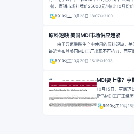
吨)，直销市场挂牌价25000元/吨(比10月份价
吨)。MDI是生产聚氨酯最重要的原料，也是
3100
B910化工
10月28日 18:07
右，MDI大幅提价意味着万华化学又要增加一
20%以上确实把
原料短缺 美国MDI市场供应趋紧
由于异氰酸酯生产中使用的原料短缺，美国
最近宣布其美国MDI工厂出现不可抗力，而亨
原材料短缺是导致其开工率下降的主要原因
1933
B910化工
10月20日 16:18
致了一些MDI中间化学品的供应紧张。 虽
间化学品的工厂受到了限制。 由于铁路和
MDI要上涨？亨
10月15日，亨斯
斯马MDI工厂正经
税折旧及摊销前利润
B910化工
10月16日
为MDI，是制造聚
的大约80％的化学
450名员工和275