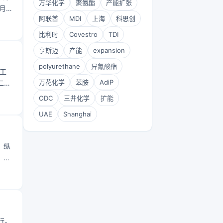
万华化学
聚氨酯
产能扩张
7月
阿联酋
MDI
上海
科思创
修，
比利时
Covestro
TDI
亨斯迈
产能
expansion
polyurethane
异氰酸酯
工
万花化学
苯胺
AdiP
二苯
汽车
ODC
三井化学
扩能
0万
UAE
Shanghai
。纵
，跌
行。