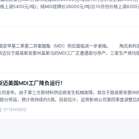
格上调5400元/吨)；纯MDI挂牌价28000元/吨(比10月份价格上调8200
万华化学最重要的产品，按照产品分类，聚氨酯占万华化学的主营收入45%
大笔利润了。虽然最近几个月万华化学MDI连续涨价，但这次价格一口气
亚甲基二苯基二异氰酸酯（MDI）供应面临进一步紧缩。 陶氏和科
斯迈位于路易斯安那州盖斯马的MDI工厂正遭遇部分停产，三家生产商均
。 飓风劳拉、德尔塔带来的影响 飓风劳拉和德尔塔对美国海湾的影
然飓风对美国海湾MDI工厂没有造成重大影响，但生产苯胺、硝基苯和氯
水路的关闭，物流也
斯迈美国MDI工厂降负运行！
迈公司宣布，由于第三方原材料供应商发生机械故障，其位于路易斯安那州
历部分停运，预计将持续约5周。目前估计，这将影响公司第四季度调整后
约1500万美元。据悉，盖斯马工厂主要生产亚甲基二苯基二异氰酸酯，
2512
 17:12
氨酯的原材料，用于生产绝缘体、家具、塑料、鞋和药品等产品。该工厂生
品销往南、北美洲，其余的20％出口到其他地方。目前，盖斯马工厂拥有
名合同工。