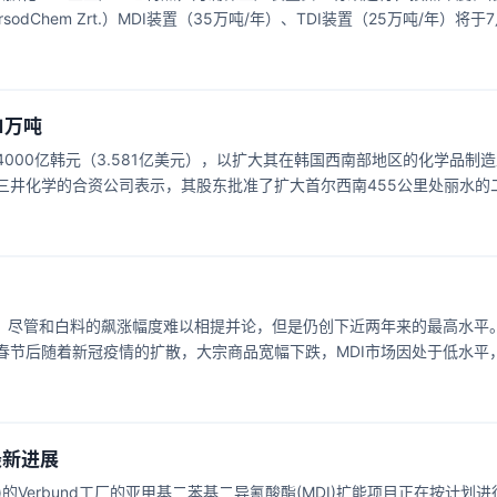
Chem Zrt.）MDI装置（35万吨/年）、TDI装置（25万吨/年）将于
右。 对此，万华化学表示，本次停产检修是根据年度计划进行的例行检
1万吨
0亿韩元（3.581亿美元），以扩大其在韩国西南部地区的化学品制造
井化学的合资公司表示，其股东批准了扩大首尔西南455公里处丽水的
 MDI是聚氨酯的一种核心材料，用于各种产品，包括冰箱、建筑材料、
示，当2024年扩建完成后，锦湖三井化学的MDI年产能将从目前的4
元的销
尽管和白料的飙涨幅度难以相提并论，但是仍创下近两年来的最高水平
春节后随着新冠疫情的扩散，大宗商品宽幅下跌，MDI市场因处于低水平
最新进展
的Verbund工厂的亚甲基二苯基二异氰酸酯(MDI)扩能项目正在按计划进