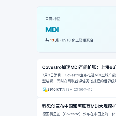
首页
›
标签
MDI
共
13
篇 · B910 化工资讯聚合
Covestro加速MDI产能扩张：上
7月3日消息，Covestro宣布推进MDI全
型装置，同时在阿联酋评估类似规模的世界级项目
聚氨酯产业链上游原料供应的竞争地位。
415
B910化工
7月3日 23:56
科思创宣布中国和阿联酋MDI大规模
德国科思创（Covestro）公布在中国上海