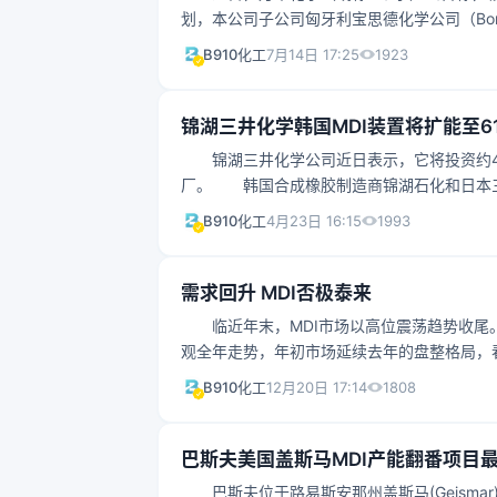
划，本公司子公司匈牙利宝思德化学公司（Borsod
15日开始陆续停产检修，预计检修35天左
1923
B910化工
7月14日 17:25
对公司的生产经营不会产生影响。
锦湖三井化学韩国MDI装置将扩能至6
锦湖三井化学公司近日表示，它将投资约400
厂。 韩国合成橡胶制造商锦湖石化和日本三
基二异氰酸甲酯（MDI）工厂的投资计划。
1993
B910化工
4月23日 16:15
内外饰材料和液化天然气船。 锦湖三井化学表
吨上升到61万吨，预计将提高超过1.5万亿韩
需求回升 MDI否极泰来
临近年末，MDI市场以高位震荡趋势收尾。
观全年走势，年初市场延续去年的盘整格局，
幅有限，区间震荡。及至8月
1808
B910化工
12月20日 17:14
巴斯夫美国盖斯马MDI产能翻番项目
巴斯夫位于路易斯安那州盖斯马(Geismar)