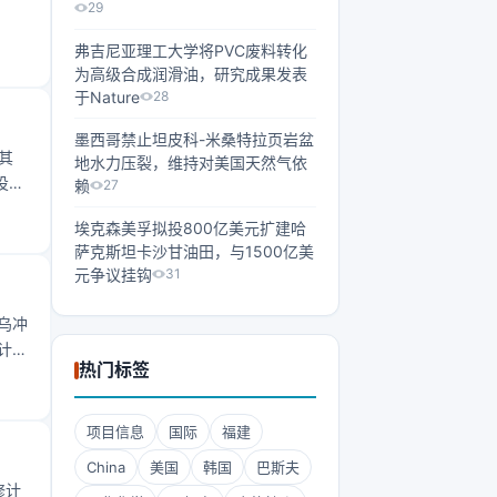
29
弗吉尼亚理工大学将PVC废料转化
为高级合成润滑油，研究成果发表
于Nature
28
墨西哥禁止坦皮科-米桑特拉页岩盆
其
地水力压裂，维持对美国天然气依
投入
赖
27
埃克森美孚拟投800亿美元扩建哈
I市
萨克斯坦卡沙甘油田，与1500亿美
元争议挂钩
31
乌冲
计划
热门标签
格的
28
项目信息
国际
福建
China
美国
韩国
巴斯夫
修计