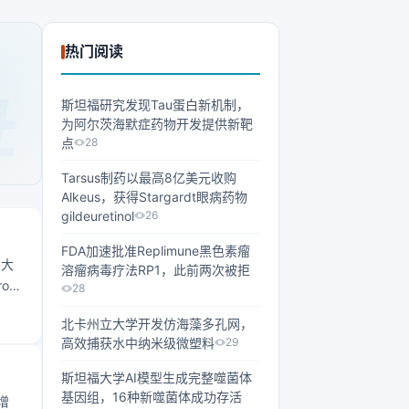
热门阅读
斯坦福研究发现Tau蛋白新机制，
为阿尔茨海默症药物开发提供新靶
点
28
Tarsus制药以最高8亿美元收购
Alkeus，获得Stargardt眼病药物
gildeuretinol
26
FDA加速批准Replimune黑色素瘤
）大
溶瘤病毒疗法RP1，此前两次被拒
o在
28
北卡州立大学开发仿海藻多孔网，
高效捕获水中纳米级微塑料
29
斯坦福大学AI模型生成完整噬菌体
基因组，16种新噬菌体成功存活
增