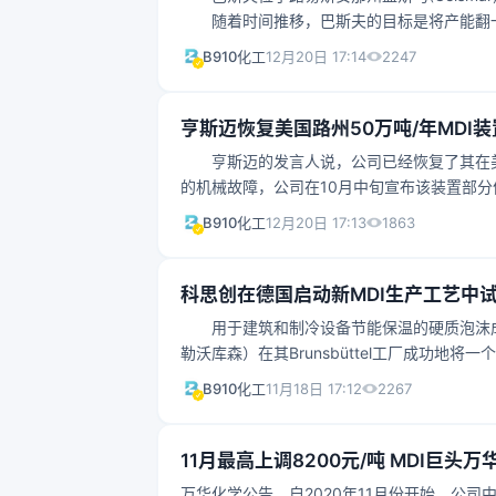
随着时间推移，巴斯夫的目标是将产能翻一番
其北美MDI客户的持续增长。
2247
B910化工
12月20日 17:14
亨斯迈恢复美国路州50万吨/年MDI
亨斯迈的发言人说，公司已经恢复了其在美国
的机械故障，公司在10月中旬宣布该装置部
的维修工作延期，重启被推迟
1863
B910化工
12月20日 17:13
科思创在德国启动新MDI生产工艺中
用于建筑和制冷设备节能保温的硬质泡沫成分
勒沃库森）在其Brunsbüttel工厂成功地
术有望显著提高能源效率，并标志着科思创面
2267
B910化工
11月18日 17:12
尔斯泰因州能源、农业、环境、自然和数字化部部长J
Klaus Schüfer博
11月最高上调8200元/吨 MDI巨
万华化学公告，自2020年11月份开始，公司中国