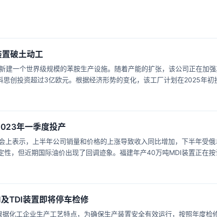
装置破土动工
工新建一个世界级规模的苯胺生产设施。随着产能的扩张，该公司正在加强
科思创投资超过3亿欧元。根据经济形势的变化，该工厂计划在2025年初
础化学品苯胺是许多化工产品的重要初始原料，包括硬质聚氨酯泡沫原料
冷设备的保温材料。由于全球可持续发展和气候中立的趋势，预计全球MD
昂的电价和天然气价
2023年一季度投产
说明会上表示，上半年公司销量和价格的上涨导致收入同比增加，下半年受俄
性，但近期国际油价出现了回调迹象。福建年产40万吨MDI装置正在按
季度投产运行。目前阶段，公司已经成功完成硬泡泡沫回收小试工作，产出合
，公司目前阶段主要以中国、欧洲BC工厂生产的产品供应为主。此前7月
显示该
I及TDI装置即将停车检修
据化工企业生产工艺特点，为确保生产装置安全有效运行，按照年度检