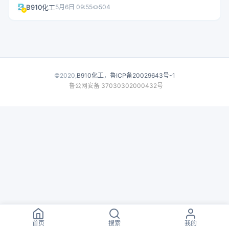
对一座800MW至1GW氢基独立发电项目进行技术经济可行性评
B910化工
5月6日 09:55
504
估。提案截止日期为6月21日。阿曼此前已举行三轮绿氢拍卖，首轮
即授予三个项目。
©2020,
B910化工
，
鲁ICP备20029643号-1
鲁公网安备 37030302000432号
首页
搜索
我的