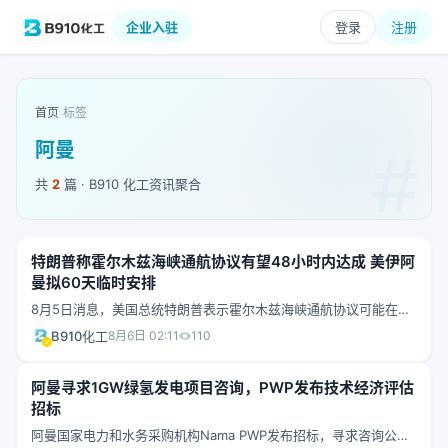
企业入驻
登录
注册
首页
›
标签
阿曼
共
2
篇 · B910 化工资讯聚合
特朗普称霍尔木兹海峡通航协议有望48小时内达成 美伊阿
曼拟60天临时安排
8月5日消息，美国总统特朗普表示霍尔木兹海峡通航协议可能在数
天内达成，美方、伊方和阿曼正在准备一项60天临时协议，允许商
B910化工
8月6日 02:11
110
业航运恢复通过这一全球约五分之一石油供应的关键通道。据Axios
报道，入港船只将沿北部通道通行，出港船只沿南部通道通行。油
阿曼寻求1GW绿氢发电项目咨询，PWP发布技术经济评估
价本周因临时协议前景改善而回落。
招标
阿曼国家电力和水务采购机构Nama PWP发布招标，寻求咨询公司