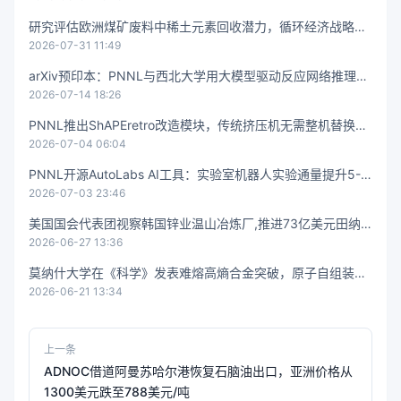
研究评估欧洲煤矿废料中稀土元素回收潜力，循环经济战略下
2026-07-31 11:49
的关键矿物新来源
arXiv预印本：PNNL与西北大学用大模型驱动反应网络推理，
2026-07-14 18:26
CO₂电还原铜铁催化剂乙酸选择性提升3倍
PNNL推出ShAPEretro改造模块，传统挤压机无需整机替换即
2026-07-04 06:04
可升级为先进剪切辅助挤压
PNNL开源AutoLabs AI工具：实验室机器人实验通量提升5-1
2026-07-03 23:46
0倍，加速电池科学创新
美国国会代表团视察韩国锌业温山冶炼厂,推进73亿美元田纳
2026-06-27 13:36
西Project Crucible项目
莫纳什大学在《科学》发表难熔高熵合金突破，原子自组装造
2026-06-21 13:34
出屈服强度超2吉帕的块状超级合金
上一条
ADNOC借道阿曼苏哈尔港恢复石脑油出口，亚洲价格从
1300美元跌至788美元/吨