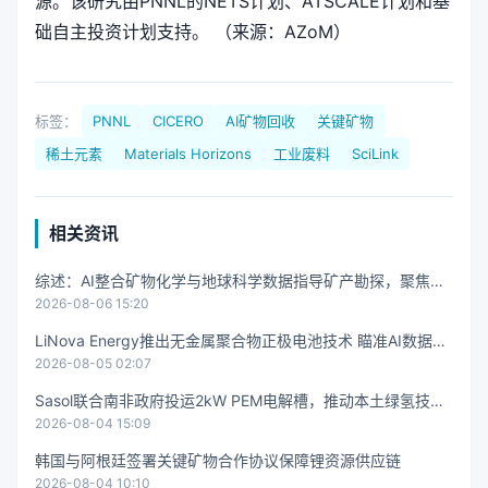
源。该研究由PNNL的NETS计划、ATSCALE计划和基
础自主投资计划支持。 （来源：AZoM）
标签：
PNNL
CICERO
AI矿物回收
关键矿物
稀土元素
Materials Horizons
工业废料
SciLink
相关资讯
综述：AI整合矿物化学与地球科学数据指导矿产勘探，聚焦关
2026-08-06 15:20
键矿物资源发现
LiNova Energy推出无金属聚合物正极电池技术 瞄准AI数据中
2026-08-05 02:07
心高功率需求
Sasol联合南非政府投运2kW PEM电解槽，推动本土绿氢技术
2026-08-04 15:09
和铂族金属应用
韩国与阿根廷签署关键矿物合作协议保障锂资源供应链
2026-08-04 10:10