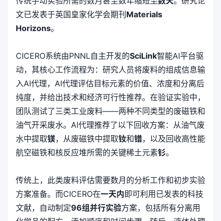
传统手动实验所需的数月甚至数年缩短至
数天
。研究论
文已发表于英国皇家化学会期刊
Materials
Horizons
。
CICERO系统由PNNL自主开发的
SciLink
智能AI平台驱
动，其核心工作流程为：研究人员将废料的组成信息输
入AI代理，AI代理评估目标元素的价值、浓度和分离后
纯度，并给出技术和经济可行性推荐。在验证实验中，
团队测试了三类工业废料——两种不同类型的废磁铁和
油气开采废水。AI代理推荐了以下回收方案：从油气废
水中提取
镁
，从废磁铁中提取
钕
和
镨
，以及回收高性能
航空磁铁和核反应堆所需的关键稀土元素
钐
。
传统上，此类废料评估需要数月的分析工作和初步实验
方案准备。而CICERO在
一天内
即可利用已发表的科技
文献，自动制定
96组并行实验
方案，包括所有分离用